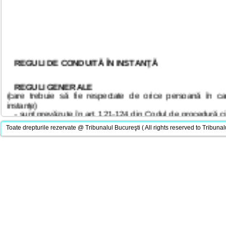
REGULI DE CONDUITĂ ÎN INSTANŢĂ
REGULI GENERALE
(care trebuie să fie respectate de orice persoană în cad
instanţe)
- sunt prevăzute în art. 121-124 din Codul de procedură civ
299 din Codul de procedură penală şi în Cap. III - Desfăşurar
administrativ-judiciare a instanţelor din Regulament
Toate drepturile rezervate @ Tribunalul Bucureşti ( All rights reserved to Tribunal
interioară al instanţelor judecătoreşti.
În cadrul instanţelor, orice persoană este obligată:
- să aibă o ţinută decentă şi o comportare cuviincioasă;
- să nu aibă asupra sa arme sau alte obiecte ce pot fi folosi
- să păstreze ordinea şi disciplina şi să se abţină de la ori
care ar putea perturba activitatea instanţei.
ÎN SALA DE ŞEDINŢE
Pentru o bună desfăşurare a şedinţei de judecată, ar trebui